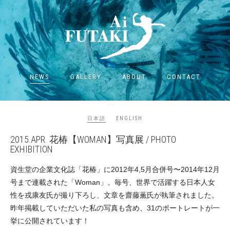
NEWS
GALLERY
ABOUT
CONTACT
日本語
ENGLISH
2015.APR. 花椿【WOMAN】写真展 / PHOTO
EXHIBITION
資生堂の企業文化誌「花椿」に2012年4,5月合併号〜2014年12月
号まで連載された「Woman」。毎号、世界で活躍する日本人女
性を戎康友氏が撮り下ろし、文章を齋藤薫氏が執筆されました。
昨年掲載していただいた私の写真も含め、31のポートレートが一
挙に公開されています！