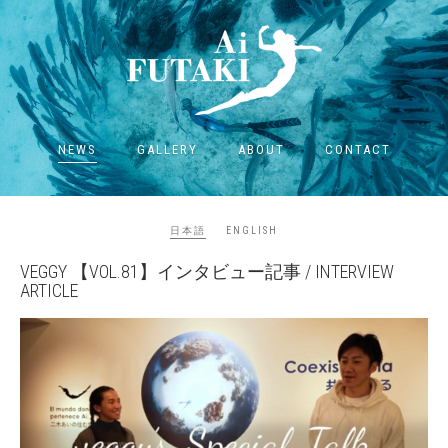
NEWS
GALLERY
ABOUT
CONTACT
日本語
ENGLISH
VEGGY 【VOL.81】インタビュー記事 / INTERVIEW
ARTICLE