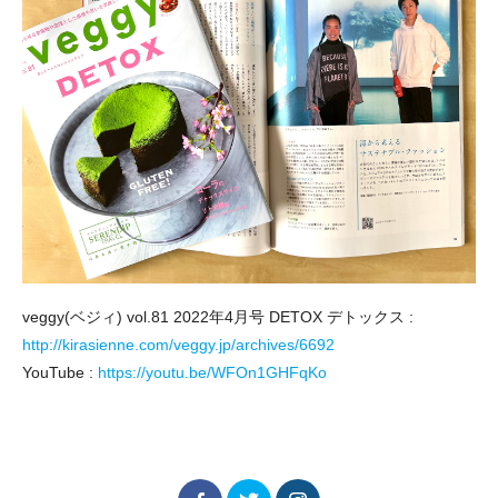
veggy(ベジィ) vol.81 2022年4月号 DETOX デトックス :
http://kirasienne.com/veggy.jp/archives/6692
YouTube :
https://youtu.be/WFOn1GHFqKo