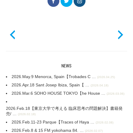
NEWS
2026.May.9 Menorca, Spain【Trobades C …
(2026.04.25)
2026.Apr.18 Sant Josep Ibiza, Spain【 …
(2026.04.18)
2026.Mar.6 SOHO HOUSE TOKYO【he House …
(2026.03.06)
2026.Feb.18【東京大学で考える 臨床思考の問題解決】書籍発
売/ …
(2026.02.18)
2026.Feb.11-23 Parque【Traces of Haya …
(2026.02.08)
2026.Feb.8 & 15 FM yokohama 84. …
(2026.02.07)