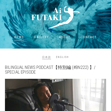
NEWS
GALLERY
ABOUT
CONTACT
日本語
ENGLISH
BILINGUAL NEWS PODCAST【特別編 (#BN222) 】/
SPECIAL EPISODE