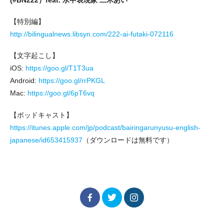
(#BN222）feat. 水中表現家 二木あい
【特別編】
http://bilingualnews.libsyn.com/222-ai-futaki-072116
【文字起こし】
iOS:
https://goo.gl/T1T3ua
Android:
https://goo.gl/rrPKGL
Mac:
https://goo.gl/6pT6vq
【ポッドキャスト】
https://itunes.apple.com/jp/podcast/bairingarunyusu-english-
japanese/id653415937
（ダウンロードは無料です）