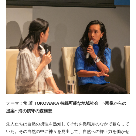
テーマ：常 若 TOKOWAKA 持続可能な地域社会 ~宗像からの
提案~ 海の鎮守の森構想
先人たちは自然の摂理を熟知してそれを循環系のなかで暮らして
いた。その自然の中に神々を見出して、自然への抑止力を働かせ