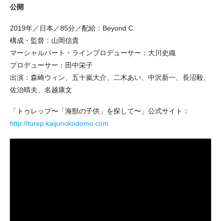
公開
2019年／日本／85分／配給：Beyond C.
構成・監督：山岡信貴
マーシャルパート・ラインプロデューサー：大川史織
プロデューサー：田中栄子
出演：森崎ウィン、五十嵐大介、二木あい、中沢新一、長沼毅、
佐治晴夫、名越康文
「トゥレップ〜「海獣の子供」を探して〜」公式サイト：
http://turep.kaijunokodomo.com