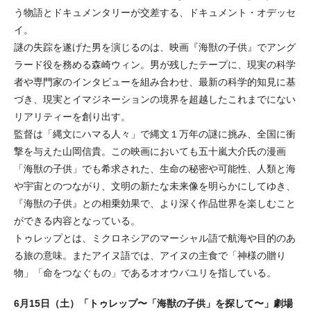
う物語とドキュメンタリーが交差する、ドキュメント・オデッセ
イ。
謎の失踪を遂げた男を演じるのは、映画『海獣の子供』でアング
ラード役を務める森崎ウィン。男が残したテープに、現実の科学
者や専門家のインタビューを組み合わせ、最新の科学的知見に基
づき、現実とイマジネーションの境界を超越したこれまでにない
リアリティーを創り出す。
監督は「縄文にハマる人々」で縄文１万年の謎に挑み、全国に衝
撃を与えた山岡信貴。この映画においても五十嵐大介氏の漫画
「海獣の子供」でも希求された、生命の秘密や可能性、人類と海
や宇宙とのつながり、文明の新たな未来像を明らかにしてゆき、
『海獣の子供』との相乗効果で、より深く作品世界を楽しむこと
ができる内容となっている。
トゥレップとは、ミクロネシアのマーシャル語で航海や目的のあ
る旅の意味。またアイヌ語では、アイヌの主食で「神様の贈り
物」「命をつなぐもの」であるオオウバユリを指している。
6月15日（土）「トゥレップ〜「海獣の子供」を探して〜」劇場