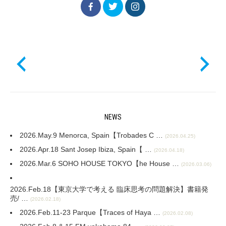
NEWS
2026.May.9 Menorca, Spain【Trobades C …
(2026.04.25)
2026.Apr.18 Sant Josep Ibiza, Spain【 …
(2026.04.18)
2026.Mar.6 SOHO HOUSE TOKYO【he House …
(2026.03.06)
2026.Feb.18【東京大学で考える 臨床思考の問題解決】書籍発
売/ …
(2026.02.18)
2026.Feb.11-23 Parque【Traces of Haya …
(2026.02.08)