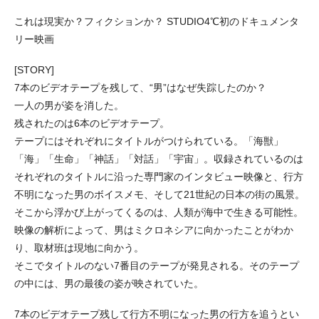
これは現実か？フィクションか？ STUDIO4℃初のドキュメンタ
リー映画
[STORY]
7本のビデオテープを残して、“男”はなぜ失踪したのか？
一人の男が姿を消した。
残されたのは6本のビデオテープ。
テープにはそれぞれにタイトルがつけられている。「海獣」
「海」「生命」「神話」「対話」「宇宙」。収録されているのは
それぞれのタイトルに沿った専門家のインタビュー映像と、行方
不明になった男のボイスメモ、そして21世紀の日本の街の風景。
そこから浮かび上がってくるのは、人類が海中で生きる可能性。
映像の解析によって、男はミクロネシアに向かったことがわか
り、取材班は現地に向かう。
そこでタイトルのない7番目のテープが発見される。そのテープ
の中には、男の最後の姿が映されていた。
7本のビデオテープ残して行方不明になった男の行方を追うとい