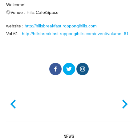
Welcome!
◎Venue : Hills Cafe/Space
website :
http://hillsbreakfast.roppongihills.com
Vol.61 :
http://hillsbreakfast.roppongihills.com/event/volume_61
NEWS