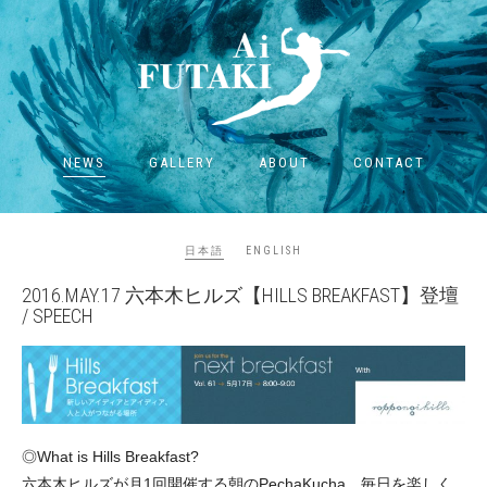
NEWS
GALLERY
ABOUT
CONTACT
日本語
ENGLISH
2016.MAY.17 六本木ヒルズ【HILLS BREAKFAST】登壇
/ SPEECH
◎What is Hills Breakfast?
六本木ヒルズが月1回開催する朝のPechaKucha。毎日を楽しく