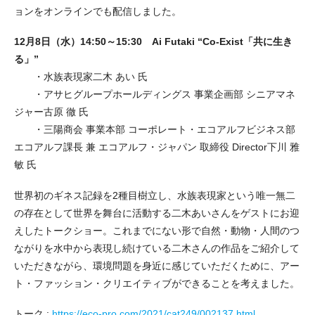
ョンをオンラインでも配信しました。
12月8日（水）14:50～15:30 Ai Futaki “Co-Exist「共に生き
る」”
・水族表現家二木 あい 氏
・アサヒグループホールディングス 事業企画部 シニアマネ
ジャー古原 徹 氏
・三陽商会 事業本部 コーポレート・エコアルフビジネス部
エコアルフ課長 兼 エコアルフ・ジャパン 取締役 Director下川 雅
敏 氏
世界初のギネス記録を2種目樹立し、水族表現家という唯一無二
の存在として世界を舞台に活動する二木あいさんをゲストにお迎
えしたトークショー。これまでにない形で自然・動物・人間のつ
ながりを水中から表現し続けている二木さんの作品をご紹介して
いただきながら、環境問題を身近に感じていただくために、アー
ト・ファッション・クリエイティブができることを考えました。
トーク :
https://eco-pro.com/2021/cat249/002137.html