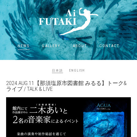
NEWS
GALLERY
ABOUT
CONTACT
日本語
ENGLISH
2024.AUG.11【那須塩原市図書館 みるる】トーク&
ライブ / TALK & LIVE